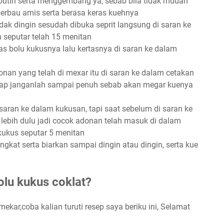
putih serta menggembang ya, sebab bila tidak mudah
berbau amis serta berasa keras kuehnya
idak dingin sesudah dibuka seprit langsung di saran ke
n seputar telah 15 menitan
as bolu kukusnya lalu kertasnya di saran ke dalam
onan yang telah di mexar itu di saran ke dalam cetakan
ggap janganlah sampai penuh sebab akan megar kuenya
saran ke dalam kukusan, tapi saat sebelum di saran ke
 lebih dulu jadi cocok adonan telah masuk di dalam
 kukus seputar 5 menitan
angkat serta biarkan sampai dingin atau dingin, serta kue
olu kukus coklat?
ekar,coba kalian turuti resep saya beriku ini, Selamat