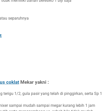
idak memiliki bahan beresiko 1 biji saja
 atau separuhnya
t
us coklat
Mekar yakni :
terigu 1/2, gula pasir yang telah di pinggirkan, serta Sp 1
 mixer sampai mudah sampai megar kurang lebih 1 jam