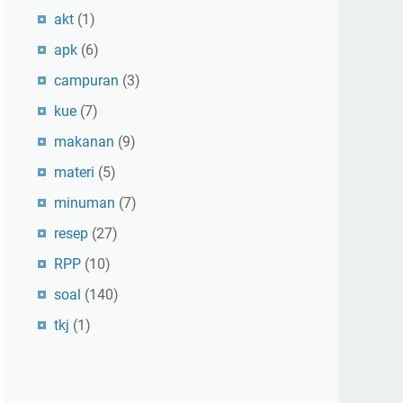
akt
(1)
apk
(6)
campuran
(3)
kue
(7)
makanan
(9)
materi
(5)
minuman
(7)
resep
(27)
RPP
(10)
soal
(140)
tkj
(1)