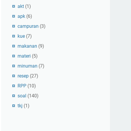
akt
(1)
apk
(6)
campuran
(3)
kue
(7)
makanan
(9)
materi
(5)
minuman
(7)
resep
(27)
RPP
(10)
soal
(140)
tkj
(1)