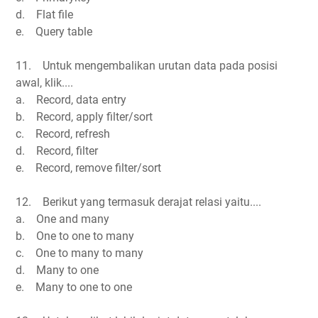
d. Flat file
e. Query table
11. Untuk mengembalikan urutan data pada posisi
awal, klik....
a. Record, data entry
b. Record, apply filter/sort
c. Record, refresh
d. Record, filter
e. Record, remove filter/sort
12. Berikut yang termasuk derajat relasi yaitu....
a. One and many
b. One to one to many
c. One to many to many
d. Many to one
e. Many to one to one