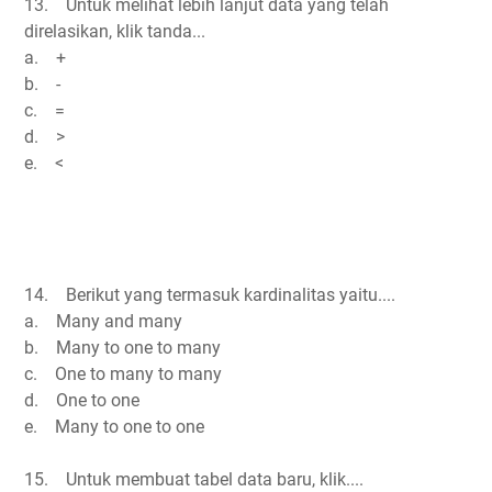
13. Untuk melihat lebih lanjut data yang telah
direlasikan, klik tanda...
a. +
b. -
c. =
d. >
e. <
14. Berikut yang termasuk kardinalitas yaitu....
a. Many and many
b. Many to one to many
c. One to many to many
d. One to one
e. Many to one to one
15. Untuk membuat tabel data baru, klik....