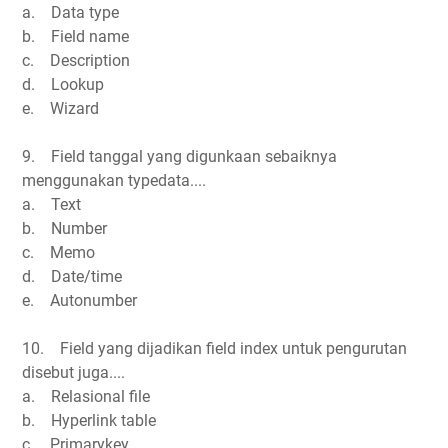
a. Data type
b. Field name
c. Description
d. Lookup
e. Wizard
9. Field tanggal yang digunkaan sebaiknya
menggunakan typedata....
a. Text
b. Number
c. Memo
d. Date/time
e. Autonumber
10. Field yang dijadikan field index untuk pengurutan
disebut juga....
a. Relasional file
b. Hyperlink table
c. Primarykey