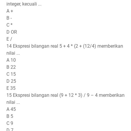
integer, kecuali ...
A +
B -
C *
D OR
E /
14 Ekspresi bilangan real 5 + 4 * (2 + (12/4) memberikan
nilai ...
A 10
B 22
C 15
D 25
E 35
15 Ekspresi bilangan real (9 + 12 * 3) / 9 – 4 memberikan
nilai ...
A 45
B 5
C 9
D 7