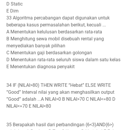
D Static
E Dim
33 Algoritma percabangan dapat digunakan untuk
beberapa kasus permasalahan berikut, kecuali ...
A Menentukan kelulusan berdasarkan rata-rata
B Menghitung sewa mobil disebuah rental yang
menyediakan banyak pilihan
C Menentukan gaji berdasarkan golongan
D Menentukan rata-rata seluruh siswa dalam satu kelas
E Menentukan diagnosa penyakit
34 IF (NILAI>80) THEN WRITE “Hebat” ELSE WRITE
“Good” Interval nilai yang akan menghasilkan output
“Good” adalah ...A NILAI>0 B NILAI>70 C NILAI<=80 D
NILAI<=70 E NILAI<80
35 Berapakah hasil dari perbandingan (6<3)AND(6>)