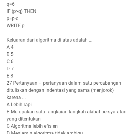
q=6
IF (p>q) THEN
p=p-q
WRITE p
Keluaran dari algoritma di atas adalah ...
A 4
B 5
C 6
D 7
E 8
27 Pertanyaan – pertanyaan dalam satu percabangan
dituliskan dengan indentasi yang sama (menjorok)
karena ...
A Lebih rapi
B Merupakan satu rangkaian langkah akibat persyaratan
yang ditentukan
C Algoritma lebih efisien
D Menjamin algoritma tidak ambigu