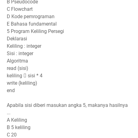
B Pseudocode
C Flowchart
D Kode pemrograman
E Bahasa fundamental
5 Program Keliling Persegi
Deklarasi
Keliling : integer
Sisi : integer
Algoritma
read (sisi)
keliling  sisi * 4
write (keliling)
end
Apabila sisi diberi masukan angka 5, makanya hasilnya
...
A Keliling
B 5 keliling
C 20