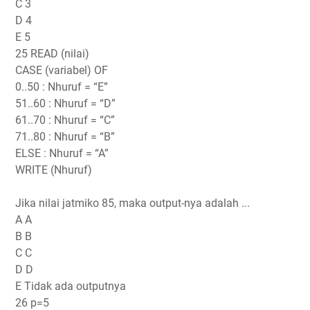
C 3
D 4
E 5
25 READ (nilai)
CASE (variabel) OF
0..50 : Nhuruf = “E”
51..60 : Nhuruf = “D”
61..70 : Nhuruf = “C”
71..80 : Nhuruf = “B”
ELSE : Nhuruf = “A”
WRITE (Nhuruf)
Jika nilai jatmiko 85, maka output-nya adalah ...
A A
B B
C C
D D
E Tidak ada outputnya
26 p=5