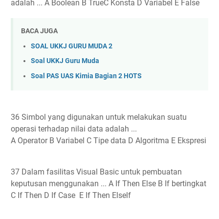
adalah ... A Boolean B TrueC Konsta D Variabel E False
BACA JUGA
SOAL UKKJ GURU MUDA 2
Soal UKKJ Guru Muda
Soal PAS UAS Kimia Bagian 2 HOTS
36 Simbol yang digunakan untuk melakukan suatu
operasi terhadap nilai data adalah ...
A Operator B Variabel C Tipe data D Algoritma E Ekspresi
37 Dalam fasilitas Visual Basic untuk pembuatan
keputusan menggunakan ... A If Then Else B If bertingkat
C If Then D If Case E If Then Elself