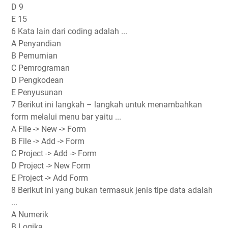
D 9
E 15
6 Kata lain dari coding adalah ...
A Penyandian
B Pemurnian
C Pemrograman
D Pengkodean
E Penyusunan
7 Berikut ini langkah – langkah untuk menambahkan
form melalui menu bar yaitu ...
A File -> New -> Form
B File -> Add -> Form
C Project -> Add -> Form
D Project -> New Form
E Project -> Add Form
8 Berikut ini yang bukan termasuk jenis tipe data adalah
...
A Numerik
B Logika