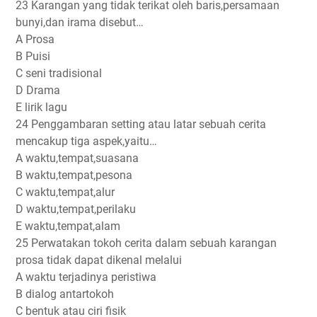
23 Karangan yang tidak terikat oleh baris,persamaan
bunyi,dan irama disebut…
A Prosa
B Puisi
C seni tradisional
D Drama
E lirik lagu
24 Penggambaran setting atau latar sebuah cerita
mencakup tiga aspek,yaitu…
A waktu,tempat,suasana
B waktu,tempat,pesona
C waktu,tempat,alur
D waktu,tempat,perilaku
E waktu,tempat,alam
25 Perwatakan tokoh cerita dalam sebuah karangan
prosa tidak dapat dikenal melalui
A waktu terjadinya peristiwa
B dialog antartokoh
C bentuk atau ciri fisik