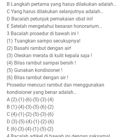
B Langkah pertama yang harus dilakukan adalah…
C Yang harus dilakukan selanjutnya adalah…
D Bacalah petunjuk pemakaian obat ini!
E Setelah mengetahui besaran honorarium…
3 Bacalah prosedur di bawah ini !
(1) Tuangkan sampo secukupnya!
(2) Basahi rambut dengan air!
(3) Oleskan merata di kulit kepala saja !
(4) Bilas rambut sampai bersih !
(5) Gunakan kondisioner !
(6) Bilas rambut dengan air !
Prosedur mencuci rambut dan menggunakan
kondisioner yang benar adalah…
A (2)-(1)-(6)-(5)-(3)-(4)
B (1)-(4)-(3)-(5)-(6)-(2)
C (4)-(1)-(2)-(5)-(3)-(6)
D (3)-(5)-(4)-(1)-(2)-(6)
E (6)-(3)-(4)-(1)-(5)-(2)
4 Bacalah artikel di bawah ini dengan saksama!